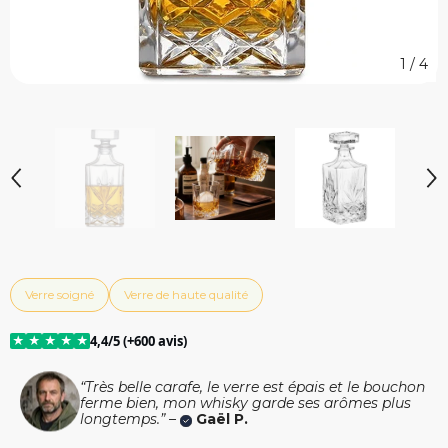
1
/
4
Verre soigné
Verre de haute qualité
★
★
★
★
★
4,4/5 (+600 avis)
“Très belle carafe, le verre est épais et le bouchon
ferme bien, mon whisky garde ses arômes plus
longtemps.” –
Gaël P.