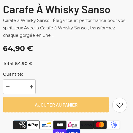
Carafe À Whisky Sanso
Carafe à Whisky Sanso : Élégance et performance pour vos
spiritueux Avec la Carafe à Whisky Sanso , transformez
chaque gorgée en une...
64,90 €
64,90 €
Total:
Quantité:
Diminuer
Augmenter
la
la
quantité
quantité
pour
pour
AJOUTER AU PANIER
Carafe
Carafe
à
à
Whisky
Whisky
Sanso
Sanso