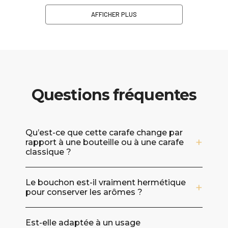
AFFICHER PLUS
Questions fréquentes
Qu’est-ce que cette carafe change par
rapport à une bouteille ou à une carafe
classique ?
Elle apporte deux bénéfices immédiats : une
Le bouchon est-il vraiment hermétique
présentation plus soignée sur un bar ou un
pour conserver les arômes ?
chariot, et une dégustation mieux maîtrisée.
Son verre de haute qualité met en valeur la
Oui, le bouchon est conçu pour une
robe du whisky, et le bouchon hermétique
Est-elle adaptée à un usage
fermeture hermétique, ce qui aide à