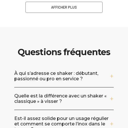
AFFICHER PLUS
Questions fréquentes
À qui s’adresse ce shaker : débutant,
passionné ou pro en service ?
Il convient aux trois. Sa conception inspirée
Quelle est la différence avec un shaker «
des outils de bar professionnels mise sur la
classique » à visser ?
simplicité d’exécution et l’efficacité : on prend
rapidement le geste en main à la maison,
Un modèle Boston privilégie la rapidité et la
tout en gardant une réponse fiable pour un
Est-il assez solide pour un usage régulier
fluidité de service : on assemble, on shake,
et comment se comporte l’inox dans le
usage plus soutenu en bar ou en
puis on ouvre et on envoie. Il est aussi