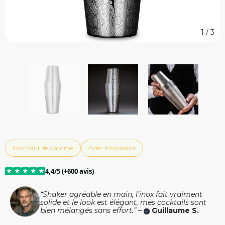
1
/
3
Inox haut de gamme
Acier inoxydable
★
★
★
★
★
4,4/5 (+600 avis)
“Shaker agréable en main, l’inox fait vraiment
solide et le look est élégant, mes cocktails sont
bien mélangés sans effort.” –
Guillaume S.