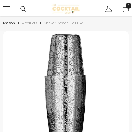
PASSER AU CONTENU
0
0
art
Maison
Products
Shaker Boston De Luxe