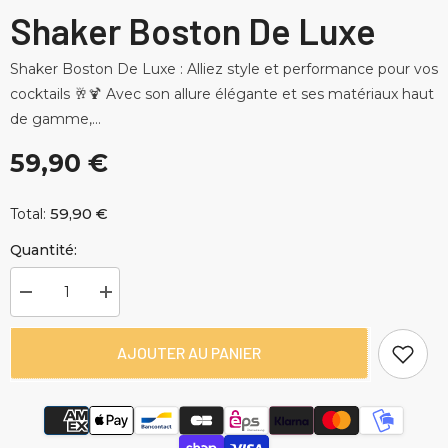
Shaker Boston De Luxe
Shaker Boston De Luxe : Alliez style et performance pour vos
cocktails 🥂🍹 Avec son allure élégante et ses matériaux haut
de gamme,...
59,90 €
59,90 €
Total:
Quantité:
Diminuer
Augmenter
la
la
quantité
quantité
pour
pour
AJOUTER AU PANIER
Shaker
Shaker
Boston
Boston
De
De
Luxe
Luxe