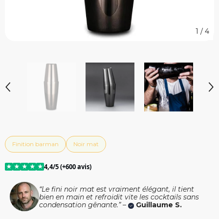
1
/
4
Finition barman
Noir mat
★
★
★
★
★
4,4/5 (+600 avis)
“Le fini noir mat est vraiment élégant, il tient
bien en main et refroidit vite les cocktails sans
condensation gênante.” –
Guillaume S.