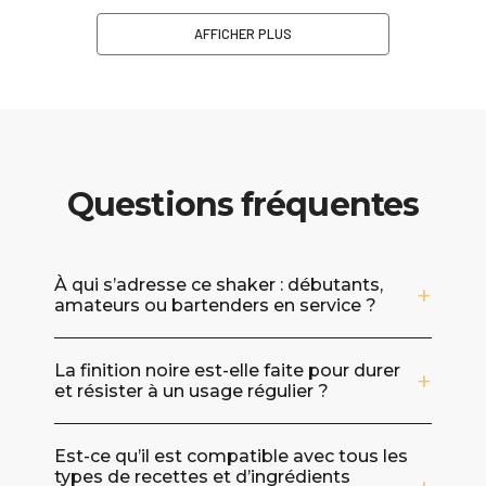
AFFICHER PLUS
Questions fréquentes
À qui s’adresse ce shaker : débutants,
amateurs ou bartenders en service ?
Ce modèle convient aussi bien aux
La finition noire est-elle faite pour durer
particuliers qui veulent progresser qu’aux
et résister à un usage régulier ?
professionnels qui recherchent un matériel
fiable au quotidien. La prise en main est
Le shaker est conçu en acier inoxydable avec
intuitive pour apprendre les bons gestes, et
Est-ce qu’il est compatible avec tous les
une finition noire, un choix apprécié pour sa
types de recettes et d’ingrédients
sa conception en acier inoxydable en fait un