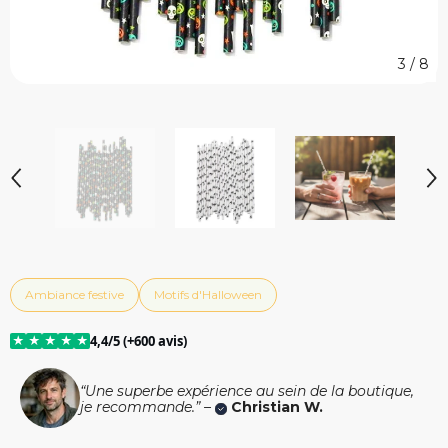
3
/
8
Ambiance festive
Motifs d'Halloween
★
★
★
★
★
4,4/5 (+600 avis)
“Une superbe expérience au sein de la boutique,
je recommande.” –
Christian W.