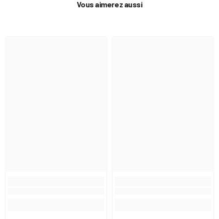
impression de service plus travaillé, que ce
Vous aimerez aussi
soit pour une table entre amis ou un bar qui
veut marquer les esprits. C’est un détail
simple, mais très visible, qui aide à créer une
ambiance cohérente et mémorable.