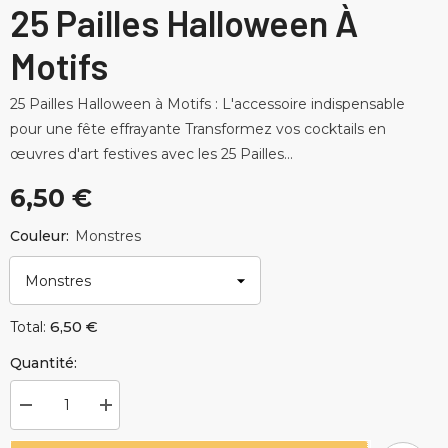
25 Pailles Halloween À
Motifs
25 Pailles Halloween à Motifs : L'accessoire indispensable
pour une fête effrayante Transformez vos cocktails en
œuvres d'art festives avec les 25 Pailles...
6,50 €
Couleur:
Monstres
6,50 €
Total:
Quantité:
Diminuer
Augmenter
la
la
quantité
quantité