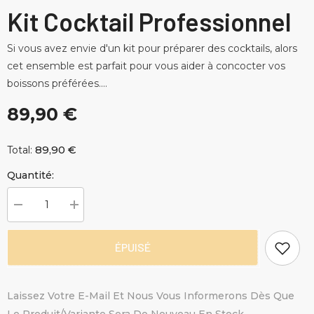
Kit Cocktail Professionnel
Si vous avez envie d'un kit pour préparer des cocktails, alors
cet ensemble est parfait pour vous aider à concocter vos
boissons préférées....
89,90 €
89,90 €
Total:
Quantité:
Diminuer
Augmenter
la
la
quantité
quantité
pour
pour
ÉPUISÉ
Kit
Kit
Cocktail
Cocktail
Professionnel
Professionnel
Laissez Votre E-Mail Et Nous Vous Informerons Dès Que
Le Produit/variante Sera De Nouveau En Stock