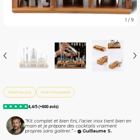
1
/
9
Matériau pro
Acier inoxydable
★
★
★
★
★
4,4/5 (+600 avis)
“Kit complet et bien fini, l’acier inox tient bien en
main et je prépare des cocktails vraiment
propres sans galérer.” –
Guillaume S.