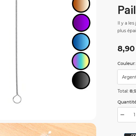
Pai
Il y a le
plus épai
8,90
Couleur
8,
Total:
Quantité
Diminue
la
quantité
pour
Paille