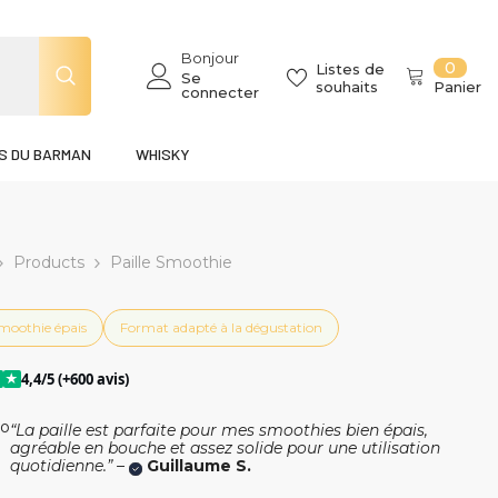
Bonjour
0
0
Listes de
Se
articl
Panier
souhaits
connecter
S DU BARMAN
WHISKY
Products
Paille Smoothie
moothie épais
Format adapté à la dégustation
★
★
4,4/5 (+600 avis)
“La paille est parfaite pour mes smoothies bien épais,
agréable en bouche et assez solide pour une utilisation
quotidienne.” –
Guillaume S.