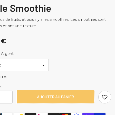
lle Smoothie
s jus de fruits, et puis il y a les smoothies. Les smoothies sont
s et ont une texture...
 €
:
Argent
90 €
:
AJOUTER AU PANIER
r
Augmenter
la
quantité
pour
Paille