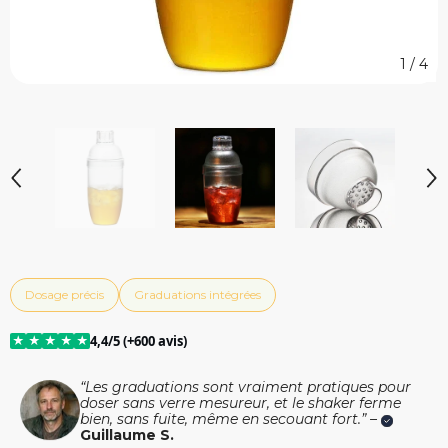
1
/
4
Dosage précis
Graduations intégrées
★
★
★
★
★
4,4/5 (+600 avis)
“Les graduations sont vraiment pratiques pour
doser sans verre mesureur, et le shaker ferme
bien, sans fuite, même en secouant fort.” –
Guillaume S.