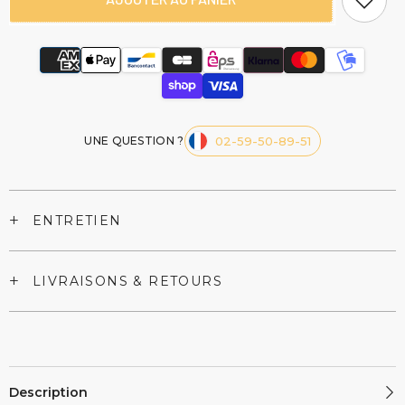
Shaker
Shaker
Cocktail
Cocktail
Gradué
Gradué
UNE QUESTION ?
02-59-50-89-51
+
ENTRETIEN
+
LIVRAISONS & RETOURS
Description