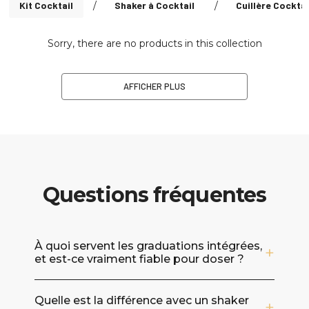
Kit Cocktail
/
Shaker à Cocktail
/
Cuillère Cocktai
Sorry, there are no products in this collection
AFFICHER PLUS
Questions fréquentes
À quoi servent les graduations intégrées,
et est-ce vraiment fiable pour doser ?
Les graduations sont pensées pour vous aider
Quelle est la différence avec un shaker
à doser directement dans le shaker, sans