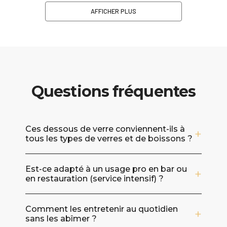
AFFICHER PLUS
Questions fréquentes
Ces dessous de verre conviennent-ils à
tous les types de verres et de boissons ?
Oui, ils sont pensés pour un usage polyvalent
Est-ce adapté à un usage pro en bar ou
: verres à cocktail, tumblers, verres à vin,
en restauration (service intensif) ?
mugs ou tasses. L’osier aide à absorber
l’humidité liée à la condensation et limite les
Le lot est conçu pour un usage régulier :
traces sur la table, que vous serviez une
Comment les entretenir au quotidien
l’osier naturel est un matériau robuste et
sans les abîmer ?
boisson très fraîche, un café ou un cocktail en
réutilisable, intéressant pour les comptoirs où