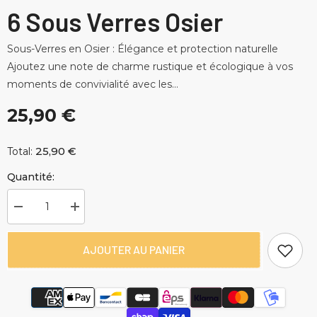
6 Sous Verres Osier
Sous-Verres en Osier : Élégance et protection naturelle
Ajoutez une note de charme rustique et écologique à vos
moments de convivialité avec les...
25,90 €
25,90 €
Total:
Quantité:
Diminuer
Augmenter
la
la
quantité
quantité
pour
pour
AJOUTER AU PANIER
6
6
Sous
Sous
Verres
Verres
Osier
Osier