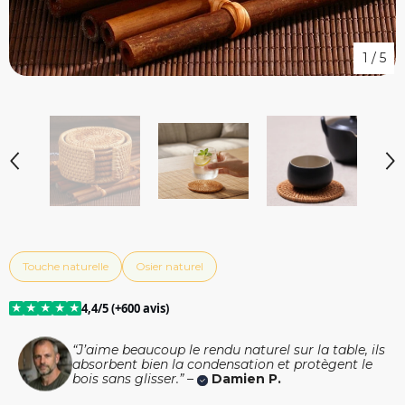
1
/
5
Touche naturelle
Osier naturel
★
★
★
★
★
4,4/5 (+600 avis)
“J’aime beaucoup le rendu naturel sur la table, ils
absorbent bien la condensation et protègent le
bois sans glisser.” –
Damien P.