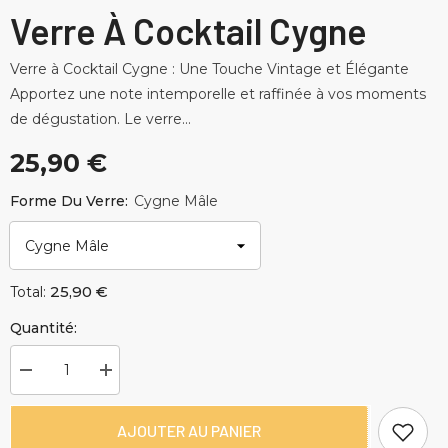
Verre À Cocktail Cygne
Verre à Cocktail Cygne : Une Touche Vintage et Élégante
Apportez une note intemporelle et raffinée à vos moments
de dégustation. Le verre...
25,90 €
Forme Du Verre:
Cygne Mâle
25,90 €
Total:
Quantité:
Diminuer
Augmenter
la
la
quantité
quantité
pour
pour
AJOUTER AU PANIER
Verre
Verre