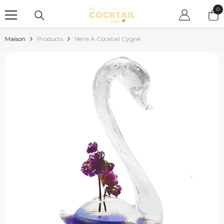
PASSER AU CONTENU
0
0
art
Maison
Products
Verre À Cocktail Cygne