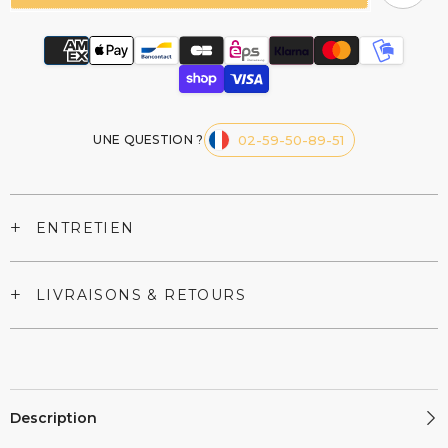
à
à
Cocktail
Cocktail
Cygne
Cygne
UNE QUESTION ?
02-59-50-89-51
+
ENTRETIEN
+
LIVRAISONS & RETOURS
Description