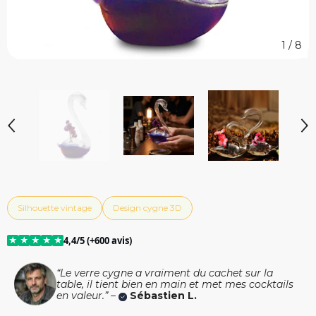
1
/
8
Silhouette vintage
Design cygne 3D
★
★
★
★
★
4,4/5 (+600 avis)
“Le verre cygne a vraiment du cachet sur la
table, il tient bien en main et met mes cocktails
en valeur.” –
Sébastien L.