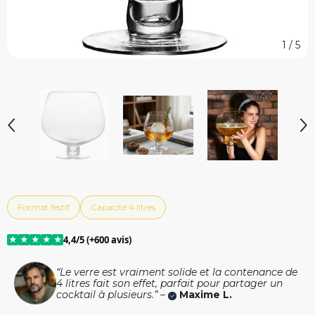
1
/
5
Format festif
Capacité 4 litres
★
★
★
★
★
4,4/5 (+600 avis)
“Le verre est vraiment solide et la contenance de
4 litres fait son effet, parfait pour partager un
cocktail à plusieurs.” –
Maxime L.