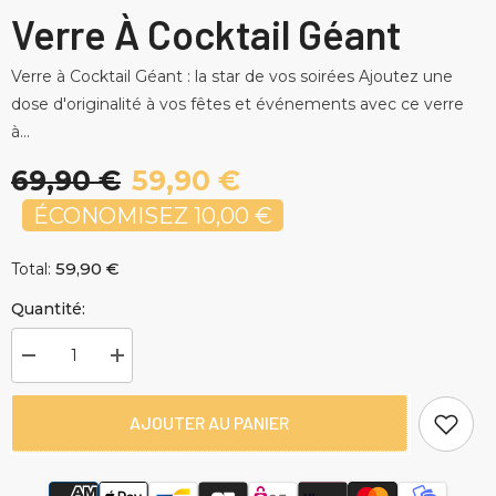
Verre À Cocktail Géant
Verre à Cocktail Géant : la star de vos soirées Ajoutez une
dose d'originalité à vos fêtes et événements avec ce verre
à...
69,90 €
59,90 €
ÉCONOMISEZ 10,00 €
59,90 €
Total:
Quantité:
Diminuer
Augmenter
la
la
quantité
quantité
pour
pour
AJOUTER AU PANIER
Verre
Verre
à
à
Cocktail
Cocktail
Géant
Géant