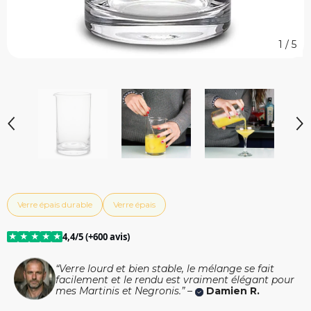
1
/
5
Verre épais durable
Verre épais
★
★
★
★
★
4,4/5 (+600 avis)
“Verre lourd et bien stable, le mélange se fait
facilement et le rendu est vraiment élégant pour
mes Martinis et Negronis.” –
Damien R.