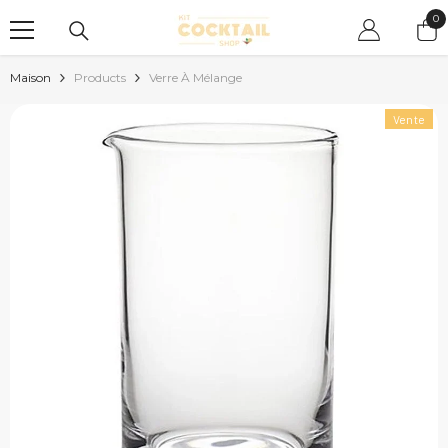
PASSER AU CONTENU
0
0
art
Maison
Products
Verre À Mélange
Vente