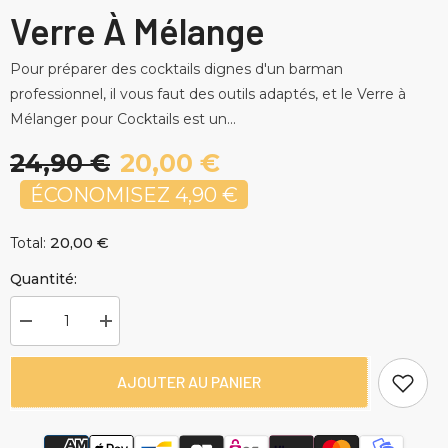
Verre À Mélange
Pour préparer des cocktails dignes d'un barman
professionnel, il vous faut des outils adaptés, et le Verre à
Mélanger pour Cocktails est un...
24,90 €
20,00 €
ÉCONOMISEZ 4,90 €
20,00 €
Total:
Quantité:
Diminuer
Augmenter
la
la
quantité
quantité
pour
pour
AJOUTER AU PANIER
Verre
Verre
à
à
Mélange
Mélange