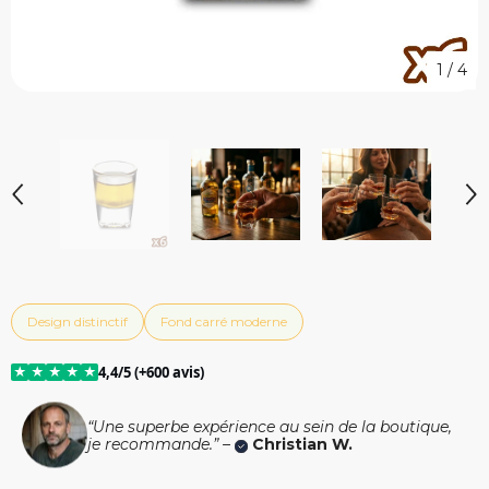
1
/
4
Design distinctif
Fond carré moderne
★
★
★
★
★
4,4/5 (+600 avis)
“Une superbe expérience au sein de la boutique,
je recommande.” –
Christian W.