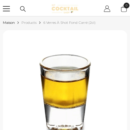
PASSER AU CONTENU
0
0
art
Maison
Products
6 Verres À Shot Fond Carré (2cl)