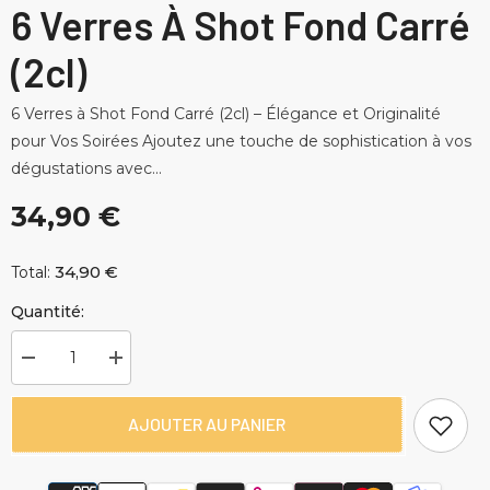
6 Verres À Shot Fond Carré
(2cl)
6 Verres à Shot Fond Carré (2cl) – Élégance et Originalité
pour Vos Soirées Ajoutez une touche de sophistication à vos
dégustations avec...
34,90 €
34,90 €
Total:
Quantité:
Diminuer
Augmenter
la
la
quantité
quantité
pour
pour
AJOUTER AU PANIER
6
6
Verres
Verres
à
à
Shot
Shot