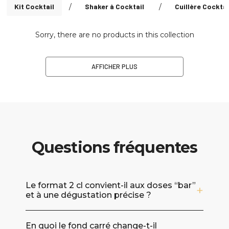
Kit Cocktail
/
Shaker à Cocktail
/
Cuillère Cocktai
Sorry, there are no products in this collection
AFFICHER PLUS
Questions fréquentes
Le format 2 cl convient-il aux doses “bar”
et à une dégustation précise ?
Oui. Une contenance de 2 cl est idéale pour
En quoi le fond carré change-t-il
servir des shots nets, des dégustations de