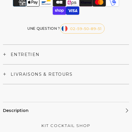
Fond
Fond
Carré
Carré
(2cl)
(2cl)
UNE QUESTION ?
02-59-50-89-51
+
ENTRETIEN
+
LIVRAISONS & RETOURS
Description
KIT COCKTAIL SHOP