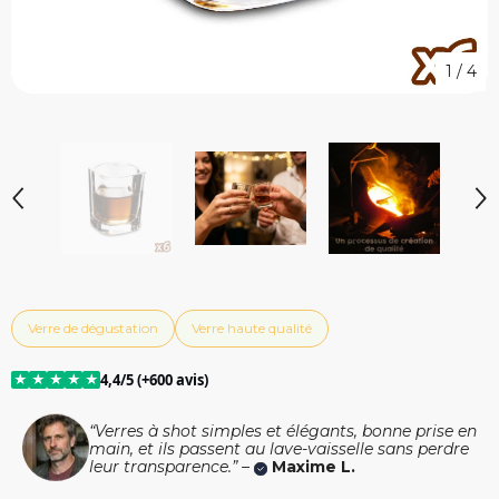
1
/
4
Verre de dégustation
Verre haute qualité
★
★
★
★
★
4,4/5 (+600 avis)
“Verres à shot simples et élégants, bonne prise en
main, et ils passent au lave-vaisselle sans perdre
leur transparence.” –
Maxime L.