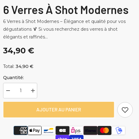
6 Verres À Shot Modernes
6 Verres à Shot Modernes – Élégance et qualité pour vos
dégustations 🍹 Si vous recherchez des verres à shot
élégants et raffinés...
34,90 €
34,90 €
Total:
Quantité:
Diminuer
Augmenter
la
la
quantité
quantité
pour
pour
AJOUTER AU PANIER
6
6
Verres
Verres
à
à
Shot
Shot
Modernes
Modernes