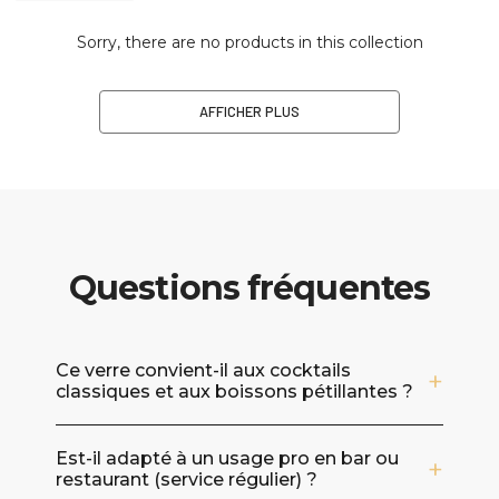
Sorry, there are no products in this collection
AFFICHER PLUS
Questions fréquentes
Ce verre convient-il aux cocktails
classiques et aux boissons pétillantes ?
Oui. Avec sa capacité de 240 ml, il est adapté
Est-il adapté à un usage pro en bar ou
à une grande variété de cocktails, d’apéritifs
restaurant (service régulier) ?
et de boissons mousseuses. Sa forme met en