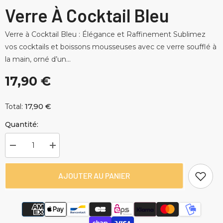
Verre À Cocktail Bleu
Verre à Cocktail Bleu : Élégance et Raffinement Sublimez
vos cocktails et boissons mousseuses avec ce verre soufflé à
la main, orné d’un...
17,90 €
17,90 €
Total:
Quantité:
Diminuer
Augmenter
la
la
quantité
quantité
pour
pour
AJOUTER AU PANIER
Verre
Verre
à
à
Cocktail
Cocktail
Bleu
Bleu