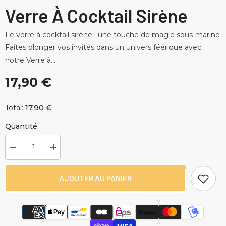
Verre À Cocktail Sirène
Le verre à cocktail sirène : une touche de magie sous-marine
Faites plonger vos invités dans un univers féérique avec
notre Verre à...
17,90 €
17,90 €
Total:
Quantité:
Diminuer
Augmenter
la
la
quantité
quantité
pour
pour
AJOUTER AU PANIER
Verre
Verre
à
à
Cocktail
Cocktail
Sirène
Sirène