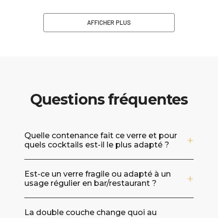
AFFICHER PLUS
Questions fréquentes
Quelle contenance fait ce verre et pour
quels cocktails est-il le plus adapté ?
Avec une capacité de 100 ml, il est idéal pour
Est-ce un verre fragile ou adapté à un
les cocktails courts et servis en petite
usage régulier en bar/restaurant ?
quantité : créations signatures, shooters
premium, dégustations, cocktails “mini” ou
Il est conçu en verre et intègre une double
présentations en duo. Son format met en
La double couche change quoi au
paroi, pensée pour limiter la condensation et