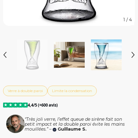
1
/
4
Verre à double paroi
Limite la condensation
★
★
★
★
★
4,4/5 (+600 avis)
“Très joli verre, l’effet queue de sirène fait son
petit impact et la double paroi évite les mains
mouillées.” –
Guillaume S.