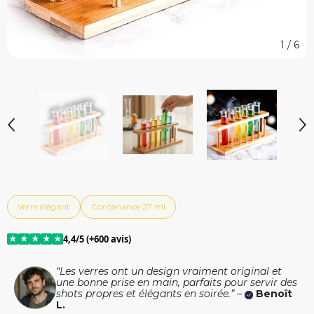
1
/
6
Verre élégant
Contenance 27 ml
★
★
★
★
★
4,4/5 (+600 avis)
“Les verres ont un design vraiment original et
une bonne prise en main, parfaits pour servir des
shots propres et élégants en soirée.” –
Benoît
L.