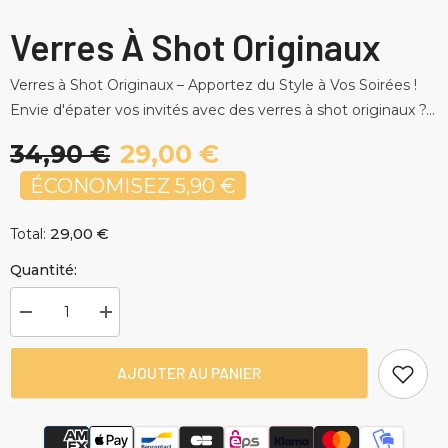
Verres À Shot Originaux
Verres à Shot Originaux – Apportez du Style à Vos Soirées !
Envie d'épater vos invités avec des verres à shot originaux ?...
34,90 €
29,00 €
ÉCONOMISEZ 5,90 €
29,00 €
Total:
Quantité:
Diminuer
Augmenter
la
la
quantité
quantité
pour
pour
AJOUTER AU PANIER
Verres
Verres
à
à
Shot
Shot
Originaux
Originaux