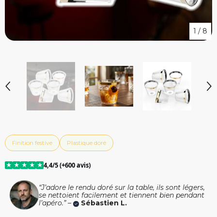
1
/
8
Finition festive
Plastique doré
★
★
★
★
★
4,4/5 (+600 avis)
“J’adore le rendu doré sur la table, ils sont légers,
se nettoient facilement et tiennent bien pendant
l’apéro.” –
Sébastien L.