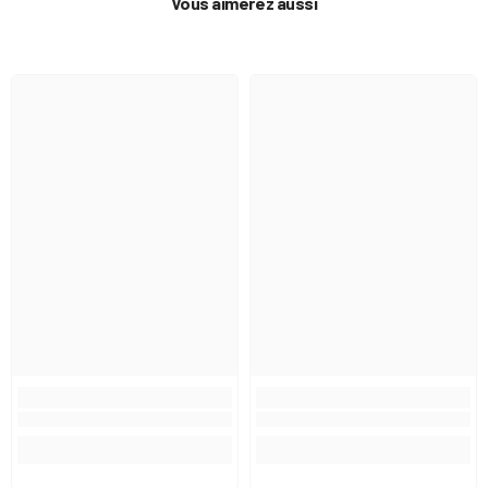
Vous aimerez aussi
leur bel aspect, privilégiez un nettoyage
soigneux et un rangement empilé, prévu
pour optimiser l’espace.