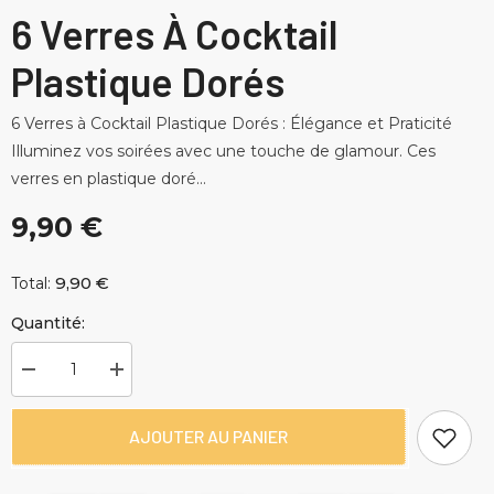
6 Verres À Cocktail
Plastique Dorés
6 Verres à Cocktail Plastique Dorés : Élégance et Praticité
Illuminez vos soirées avec une touche de glamour. Ces
verres en plastique doré...
9,90 €
9,90 €
Total:
Quantité:
Diminuer
Augmenter
la
la
quantité
quantité
pour
pour
AJOUTER AU PANIER
6
6
Verres
Verres
à
à
Cocktail
Cocktail