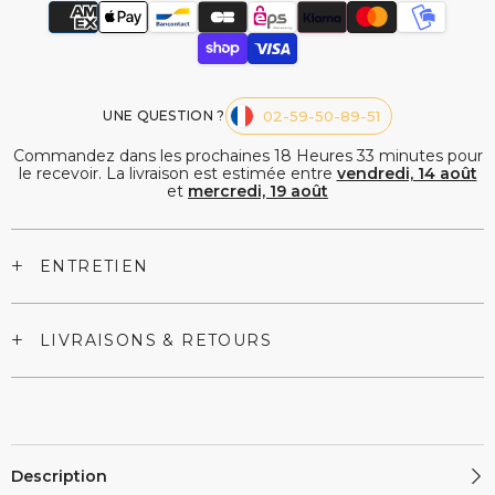
Plastique
Plastique
Dorés
Dorés
UNE QUESTION ?
02-59-50-89-51
Commandez dans les prochaines
18
Heures
33
minutes
pour
le recevoir. La livraison est estimée entre
vendredi, 14 août
et
mercredi, 19 août
+
ENTRETIEN
+
LIVRAISONS & RETOURS
Description